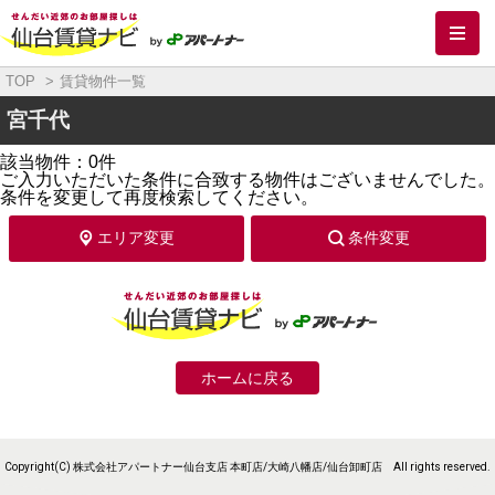
メ
TOP
賃貸物件一覧
宮千代
該当物件：0件
ご入力いただいた条件に合致する物件はございませんでした。
条件を変更して再度検索してください。
エリア変更
条件変更
ホームに戻る
Copyright(C) 株式会社アパートナー仙台支店 本町店/大崎八幡店/仙台卸町店 All rights reserved.