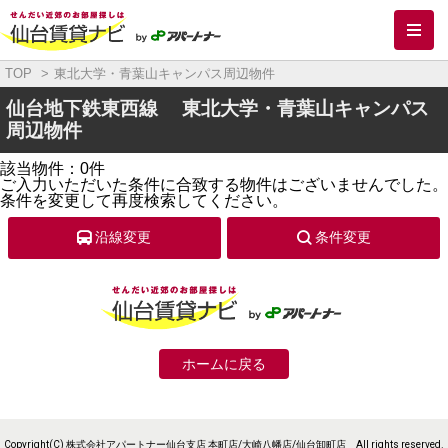
メ
TOP
東北大学・青葉山キャンパス周辺物件
仙台地下鉄東西線 東北大学・青葉山キャンパス
周辺物件
該当物件：0件
ご入力いただいた条件に合致する物件はございませんでした。
条件を変更して再度検索してください。
沿線変更
条件変更
ホームに戻る
Copyright(C) 株式会社アパートナー仙台支店 本町店/大崎八幡店/仙台卸町店 All rights reserved.