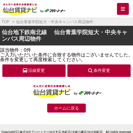
メ
TOP
仙台青葉学院短大・中央キャンパス周辺物件
仙台地下鉄南北線 仙台青葉学院短大・中央キャ
ンパス周辺物件
該当物件：0件
ご入力いただいた条件に合致する物件はございませんでした。
条件を変更して再度検索してください。
沿線変更
条件変更
ホームに戻る
Copyright(C) 株式会社アパートナー仙台支店 本町店/大崎八幡店/仙台卸町店 All rights reserved.